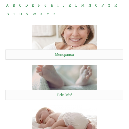
A
B
C
D
E
F
G
H
I
J
K
L
M
N
O
P
Q
R
S
T
U
V
W
X
Y
Z
Menopausa
Pele Bebé